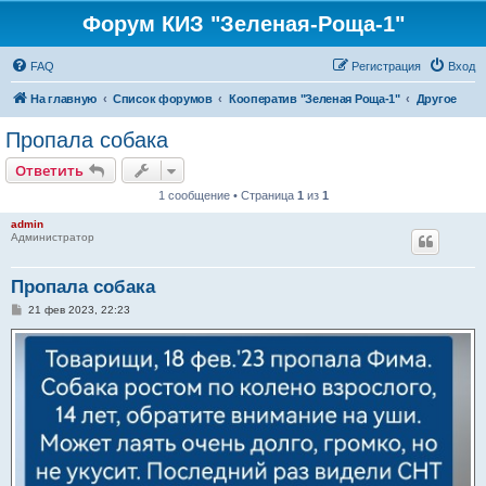
Форум КИЗ "Зеленая-Роща-1"
FAQ
Регистрация
Вход
На главную
Список форумов
Кооператив "Зеленая Роща-1"
Другое
Пропала собака
Ответить
1 сообщение • Страница
1
из
1
admin
Администратор
Пропала собака
С
21 фев 2023, 22:23
о
о
б
щ
е
н
и
е