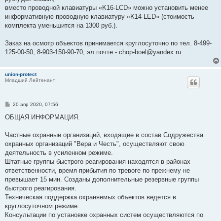
вместо проводной клавиатуры «K16-LCD» можно установить менее
информативную проводную клавиатуру «K14-LED» (стоимость
комплекта уменьшится на 1300 руб.).
Заказ на осмотр объектов принимается круглосуточно по тел. 8-499-
125-00-50, 8-903-150-90-70, эл.почте - chop-boel@yandex.ru
union-protect
Младший Лейтенант
С
20 апр 2020, 07:56
о
о
ОБЩАЯ ИНФОРМАЦИЯ.
б
щ
е
Частные охранные организаций, входящие в состав Содружества
н
охранных организаций "Вера и Честь", осуществляют свою
и
е
деятельность в усиленном режиме.
Штатные группы быстрого реагирования находятся в районах
ответственности, время прибытия по тревоге по прежнему не
превышает 15 мин. Созданы дополнительные резервные группы
быстрого реагирования.
Техническая поддержка охраняемых объектов ведется в
круглосуточном режиме.
Консультации по установке охранных систем осуществляются по