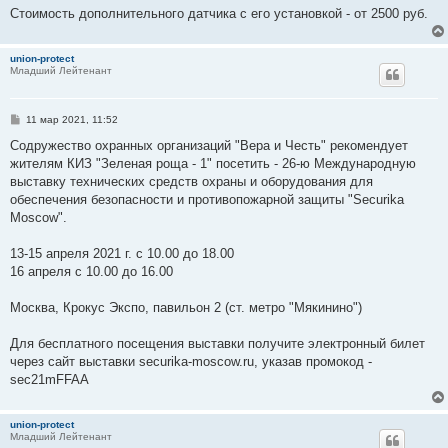
Стоимость дополнительного датчика с его установкой - от 2500 руб.
union-protect
Младший Лейтенант
С
11 мар 2021, 11:52
о
о
Содружество охранных организаций "Вера и Честь" рекомендует
б
жителям КИЗ "Зеленая роща - 1" посетить - 26-ю Международную
щ
е
выставку технических средств охраны и оборудования для
н
обеспечения безопасности и противопожарной защиты "Securika
и
е
Moscow".
13-15 апреля 2021 г. с 10.00 до 18.00
16 апреля с 10.00 до 16.00
Москва, Крокус Экспо, павильон 2 (ст. метро "Мякинино")
Для бесплатного посещения выставки получите электронный билет
через сайт выставки securika-moscow.ru, указав промокод -
sec21mFFAA
union-protect
Младший Лейтенант