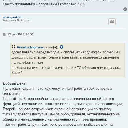
Место проведения - спортивный комплекс КИЗ.
union-protect
Младший Лейтенант
С
13 сен 2019, 09:55
о
о
б
AnnaLudvigovna
писал(а):
щ
е
сдсед повесил перед входом, и спользует как домофон только без
н
функции открыть, как только в зоне камеры появляется движение
и
е
на телефон сигнал
а охрана на пульте чем поможет если у ТС обнесли дом когда дома
были?
Добрый день!
Пультовая охрана - это круглосуточная! работа трех основных
элементов:
Первый - работоспособная охранная сигнализация на объекте с
функцией передачи сигнала тревоги на пульт охранной организации;
Второй - работа сотрудников охранной организации по приему
сигналу тревоги поступившей от оборудования, установленного на
объекте и немедленному направлению групп реагирования;
Третий - работа групп быстрого реагирования прибывающих на