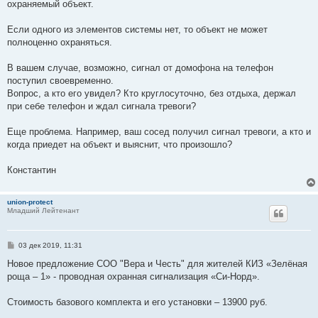
охраняемый объект.
Если одного из элементов системы нет, то объект не может
полноценно охраняться.
В вашем случае, возможно, сигнал от домофона на телефон
поступил своевременно.
Вопрос, а кто его увидел? Кто круглосуточно, без отдыха, держал
при себе телефон и ждал сигнала тревоги?
Еще проблема. Например, ваш сосед получил сигнал тревоги, а кто и
когда приедет на объект и выяснит, что произошло?
Константин
union-protect
Младший Лейтенант
С
03 дек 2019, 11:31
о
о
Новое предложение СОО "Вера и Честь" для жителей КИЗ «Зелёная
б
роща – 1» - проводная охранная сигнализация «Си-Норд».
щ
е
н
Стоимость базового комплекта и его установки – 13900 руб.
и
е