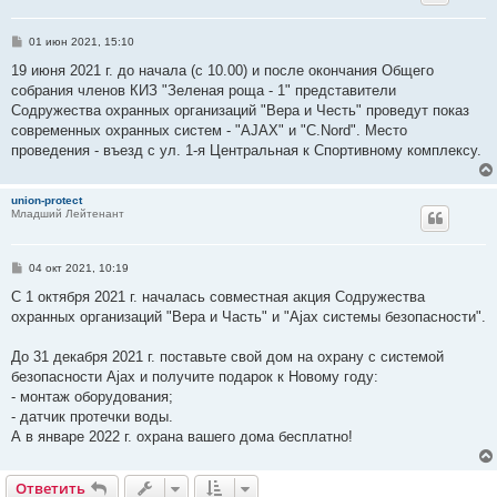
С
01 июн 2021, 15:10
о
о
19 июня 2021 г. до начала (с 10.00) и после окончания Общего
б
собрания членов КИЗ "Зеленая роща - 1" представители
щ
е
Содружества охранных организаций "Вера и Честь" проведут показ
н
современных охранных систем - "AJAX" и "C.Nord". Место
и
е
проведения - въезд с ул. 1-я Центральная к Спортивному комплексу.
union-protect
Младший Лейтенант
С
04 окт 2021, 10:19
о
о
С 1 октября 2021 г. началась совместная акция Содружества
б
охранных организаций "Вера и Часть" и "Ajax системы безопасности".
щ
е
н
До 31 декабря 2021 г. поставьте свой дом на охрану с системой
и
е
безопасности Ajax и получите подарок к Новому году:
- монтаж оборудования;
- датчик протечки воды.
А в январе 2022 г. охрана вашего дома бесплатно!
Ответить