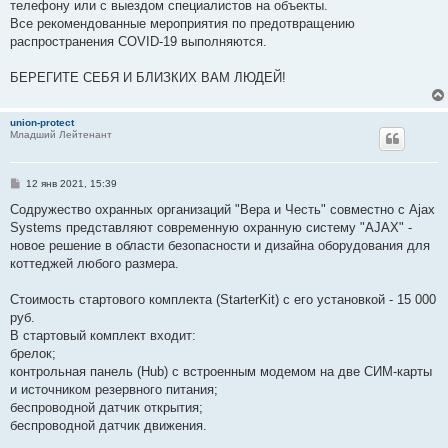
телефону или с выездом специалистов на объекты.
Все рекомендованные мероприятия по предотвращению
распространения COVID-19 выполняются.
БЕРЕГИТЕ СЕБЯ И БЛИЗКИХ ВАМ ЛЮДЕЙ!
union-protect
Младший Лейтенант
С
12 янв 2021, 15:39
о
о
Содружество охранных организаций "Вера и Честь" совместно с Ajax
б
Systems представляют современную охранную систему "AJAX" -
щ
е
новое решение в области безопасности и дизайна оборудования для
н
коттеджей любого размера.
и
е
Стоимость стартового комплекта (StarterKit) с его установкой - 15 000
руб.
В стартовый комплект входит:
брелок;
контрольная панель (Hub) с встроенным модемом на две СИМ-карты
и источником резервного питания;
беспроводной датчик открытия;
беспроводной датчик движения.