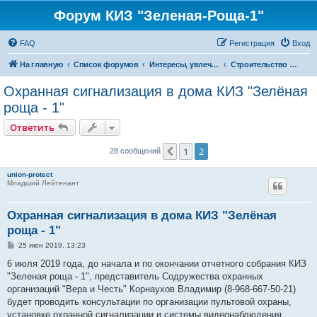
Форум КИЗ "Зеленая-Роща-1"
FAQ
Регистрация
Вход
На главную
Список форумов
Интересы, увлечения, хобби
Строительство и ремонт
Охранная сигнализация в дома КИЗ "Зелёная
роща - 1"
Ответить
1
2
Пред.
28 сообщений
union-protect
Младший Лейтенант
Охранная сигнализация в дома КИЗ "Зелёная
роща - 1"
С
25 июн 2019, 13:23
о
о
6 июля 2019 года, до начала и по окончании отчетного собрания КИЗ
б
"Зеленая роща - 1", представитель Содружества охранных
щ
е
организаций "Вера и Честь" Корнаухов Владимир (8-968-667-50-21)
н
будет проводить консультации по организации пультовой охраны,
и
е
установке охранной сигнализации и системы видеонаблюдения.