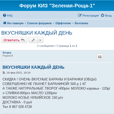
Форум КИЗ "Зеленая-Роща-1"
FAQ
Регистрация
Вход
На главную
Список форумов
Оффтопик
Болталка
ВКУСНЯШКИ КАЖДЫЙ ДЕНЬ
Ответить
2 сообщения • Страница
1
из
1
Sergey
Рядовой
ВКУСНЯШКИ КАЖДЫЙ ДЕНЬ
С
18 фев 2021, 16:24
о
о
СКИДКА ! ОЧЕНЬ ВКУСНЫЕ БАРАНЫ И БАРАНКИ (ОВЦЫ)
б
СОВЕРШЕННО НЕ ПАХНЕТ БАРАНИНОЙ! 500 р 1 КГ
щ
е
А ТАКЖЕ НАТУРАЛЬНЫЕ ТВОРОГ-400р/кг МОЛОКО коровье - 120р/
н
л СЛИВКИ-800р/л МАСЛО 1200р/кг
и
е
МОЛОКО КОЗЬЕ НУБИЙСКОЕ 150 р/л
ДОСТАВКА - 0 руб
Тел 8 967 028 4728