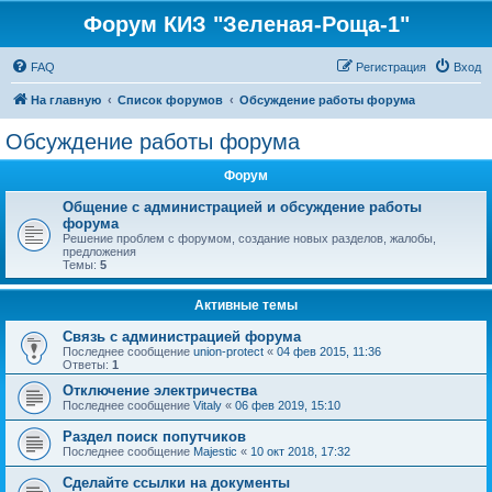
Форум КИЗ "Зеленая-Роща-1"
FAQ
Регистрация
Вход
На главную
Список форумов
Обсуждение работы форума
Обсуждение работы форума
Форум
Общение с администрацией и обсуждение работы
форума
Решение проблем с форумом, создание новых разделов, жалобы,
предложения
Темы:
5
Активные темы
Связь с администрацией форума
Последнее сообщение
union-protect
«
04 фев 2015, 11:36
Ответы:
1
Отключение электричества
Последнее сообщение
Vitaly
«
06 фев 2019, 15:10
Раздел поиск попутчиков
Последнее сообщение
Majestic
«
10 окт 2018, 17:32
Сделайте ссылки на документы