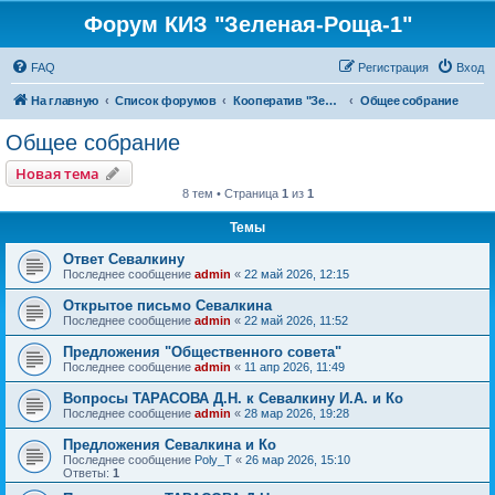
Форум КИЗ "Зеленая-Роща-1"
FAQ
Регистрация
Вход
На главную
Список форумов
Кооператив "Зеленая Роща-1"
Общее собрание
Общее собрание
Новая тема
8 тем • Страница
1
из
1
Темы
Ответ Севалкину
Последнее сообщение
admin
«
22 май 2026, 12:15
Открытое письмо Севалкина
Последнее сообщение
admin
«
22 май 2026, 11:52
Предложения "Общественного совета"
Последнее сообщение
admin
«
11 апр 2026, 11:49
Вопросы ТАРАСОВА Д.Н. к Севалкину И.А. и Ко
Последнее сообщение
admin
«
28 мар 2026, 19:28
Предложения Севалкина и Ко
Последнее сообщение
Poly_T
«
26 мар 2026, 15:10
Ответы:
1