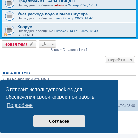
Предложения ТАРАСОВА Д.Н.
Последнее сообщение
admin
«
24 мар 2026, 17:51
Учет расхода вода и вывоз мусора
Последнее сообщение
Tim
«
06 мар 2026, 16:47
Кворум
Последнее сообщение
ElenaAf
«
14 сен 2025, 18:43
Ответы:
1
Новая тема
8 тем • Страница
1
из
1
Перейти
ПРАВА ДОСТУПА
Вы
не можете
начинать темы
Вы
не можете
отвечать на сообщения
Вы
не можете
редактировать свои сообщения
Этот сайт использует cookies для
Вы
не можете
удалять свои сообщения
обеспечения своей корректной работы.
Вы
не можете
добавлять вложения
Подробнее
На главную
Список форумов
Часовой пояс:
UTC+03:00
Создано на основе
phpBB
® Forum Software © phpBB Limited
Согласен
Русская поддержка phpBB
Конфиденциальность
|
Правила