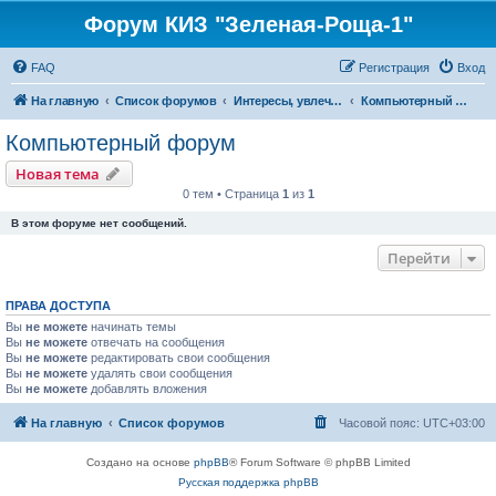
Форум КИЗ "Зеленая-Роща-1"
FAQ
Регистрация
Вход
На главную
Список форумов
Интересы, увлечения, хобби
Компьютерный форум
Компьютерный форум
Новая тема
0 тем • Страница
1
из
1
В этом форуме нет сообщений.
Перейти
ПРАВА ДОСТУПА
Вы
не можете
начинать темы
Вы
не можете
отвечать на сообщения
Вы
не можете
редактировать свои сообщения
Вы
не можете
удалять свои сообщения
Вы
не можете
добавлять вложения
На главную
Список форумов
Часовой пояс:
UTC+03:00
Создано на основе
phpBB
® Forum Software © phpBB Limited
Русская поддержка phpBB