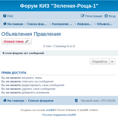
Форум КИЗ "Зеленая-Роща-1"
FAQ
Регистрация
Вход
На главную
Список форумов
Кооператив "Зеленая Роща-1"
Информация
Объявления Правления
Объявления Правления
Новая тема
0 тем • Страница
1
из
1
В этом форуме нет сообщений.
Перейти
ПРАВА ДОСТУПА
Вы
не можете
начинать темы
Вы
не можете
отвечать на сообщения
Вы
не можете
редактировать свои сообщения
Вы
не можете
удалять свои сообщения
Вы
не можете
добавлять вложения
На главную
Список форумов
Часовой пояс:
UTC+03:00
Создано на основе
phpBB
® Forum Software © phpBB Limited
Русская поддержка phpBB