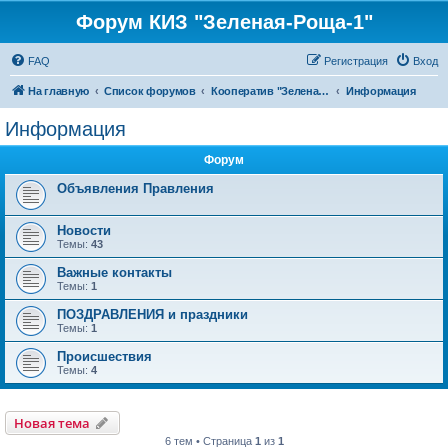
Форум КИЗ "Зеленая-Роща-1"
FAQ
Регистрация
Вход
На главную
Список форумов
Кооператив "Зеленая Роща-1"
Информация
Информация
Форум
Объявления Правления
Новости
Темы:
43
Важные контакты
Темы:
1
ПОЗДРАВЛЕНИЯ и праздники
Темы:
1
Происшествия
Темы:
4
Новая тема
6 тем • Страница
1
из
1