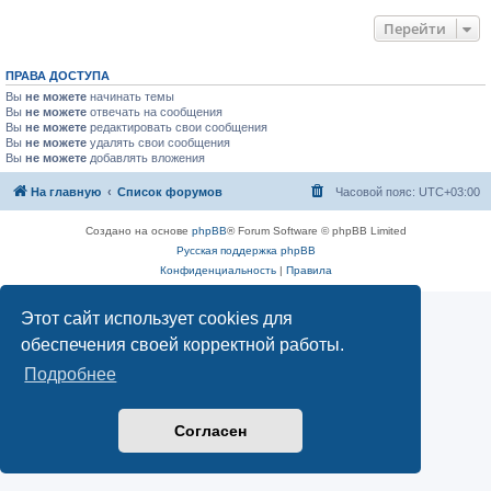
Перейти
ПРАВА ДОСТУПА
Вы
не можете
начинать темы
Вы
не можете
отвечать на сообщения
Вы
не можете
редактировать свои сообщения
Вы
не можете
удалять свои сообщения
Вы
не можете
добавлять вложения
На главную
Список форумов
Часовой пояс:
UTC+03:00
Создано на основе
phpBB
® Forum Software © phpBB Limited
Русская поддержка phpBB
Конфиденциальность
|
Правила
Этот сайт использует cookies для
обеспечения своей корректной работы.
Подробнее
Согласен