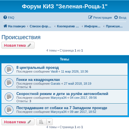
Форум КИЗ "Зеленая-Роща-1"
FAQ
Регистрация
Вход
На главную
Список форумов
Кооператив "Зеленая Роща-1"
Информация
Происшествия
Происшествия
Новая тема
4 темы • Страница
1
из
1
Темы
8 центральный проезд
Последнее сообщение
Vasili
«
11 мар 2026, 10:36
Гонки на квадроциклах
Последнее сообщение
Garats
«
27 май 2018, 18:19
Ответы:
6
Скоростной режим и дети за рулём автомобилей
Последнее сообщение
Marysya34
«
04 сен 2017, 09:56
Ответы:
3
Пострадавшие от собаки на 7 Западном проезде
Последнее сообщение
Marysya34
«
09 авг 2017, 18:52
Новая тема
4 темы • Страница
1
из
1