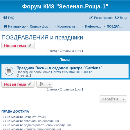
Форум КИЗ "Зеленая-Роща-1"
FAQ
Регистрация
Вход
На главную
Список форумов
Кооператив "Зеленая Роща-1"
Информация
ПОЗДРАВЛЕНИЯ и праздники
ПОЗДРАВЛЕНИЯ и праздники
Новая тема
1 тема • Страница
1
из
1
Темы
Праздник Весны в садовом центре "Gardens"
Последнее сообщение
Garats
«
05 май 2018, 00:12
Ответы:
2
Новая тема
1 тема • Страница
1
из
1
Перейти
ПРАВА ДОСТУПА
Вы
не можете
начинать темы
Вы
не можете
отвечать на сообщения
Вы
не можете
редактировать свои сообщения
Вы
не можете
удалять свои сообщения