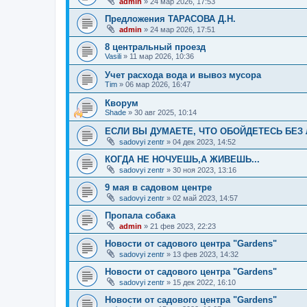
admin
»
24 мар 2026, 17:53
Предложения ТАРАСОВА Д.Н.
admin
»
24 мар 2026, 17:51
8 центральный проезд
Vasili
»
11 мар 2026, 10:36
Учет расхода вода и вывоз мусора
Tim
»
06 мар 2026, 16:47
Кворум
Shade
»
30 авг 2025, 10:14
ЕСЛИ ВЫ ДУМАЕТЕ, ЧТО ОБОЙДЕТЕСЬ БЕЗ 
sadovyi zentr
»
04 дек 2023, 14:52
КОГДА НЕ НОЧУЕШЬ,А ЖИВЕШЬ...
sadovyi zentr
»
30 ноя 2023, 13:16
9 мая в садовом центре
sadovyi zentr
»
02 май 2023, 14:57
Пропала собака
admin
»
21 фев 2023, 22:23
Новости от садового центра "Gardens"
sadovyi zentr
»
13 фев 2023, 14:32
Новости от садового центра "Gardens"
sadovyi zentr
»
15 дек 2022, 16:10
Новости от садового центра "Gardens"