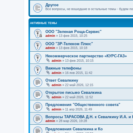
Другое
Все вопросы, не вошедшие в остальные темы - будем п
АКТИВНЫЕ ТЕМЫ
ООО "Зеленая Роща-Сервис"
admin
»
13 фев 2015, 10:25
ООО "ЗР-Телеком Плюс"
admin
»
13 фев 2015, 10:18
Некоммерческое партнерство «КУРС-ГАЗ»
admin
»
13 фев 2015, 10:15
Важные телефоны
admin
»
16 янв 2015, 11:42
Ответ Севалкину
admin
»
22 май 2026, 12:15
Открытое письмо Севалкина
admin
»
22 май 2026, 11:52
Предложения "Общественного совета"
admin
»
11 апр 2026, 11:49
Вопросы ТАРАСОВА Д.Н. к Севалкину И.А. и 
admin
»
28 мар 2026, 19:28
Предложения Севалкина и Ко