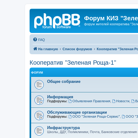
Форум КИЗ "Зеле
форум жителей кооператива "Зел
FAQ
На главную
Список форумов
Кооператив "Зеленая Р
Кооператив "Зеленая Роща-1"
ФОРУМ
Общее собрание
Информация
Подфорумы:
Объявления Правления
,
Новости
,
В
Обслуживающие организации
Подфорумы:
ООО "Зеленая Роща-Сервис"
,
ООО "З
Инфраструктура
Школы, ДДУ, Поликлиники, Почта, Банковские отделения