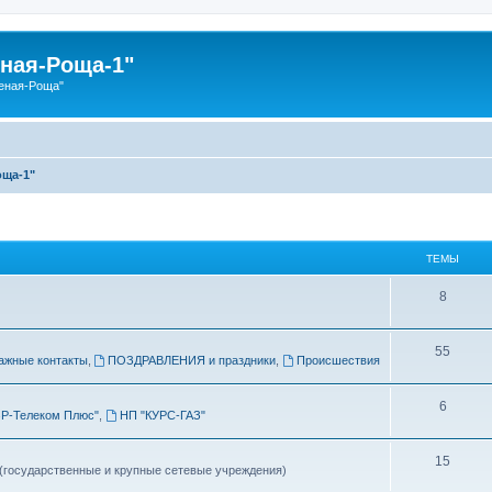
ная-Роща-1"
еная-Роща"
оща-1"
ТЕМЫ
Т
8
е
Т
55
м
ажные контакты
,
ПОЗДРАВЛЕНИЯ и праздники
,
Происшествия
е
ы
Т
6
м
Р-Телеком Плюс"
,
НП "КУРС-ГАЗ"
е
ы
Т
15
м
 (государственные и крупные сетевые учреждения)
е
ы