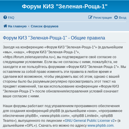
Форум КИЗ "Зеленая-Роща-1"
FAQ
Регистрация
Вход
На главную
Список форумов
Форум КИЗ "Зеленая-Роща-1" - Общие правила
Заходя на конференцию «Форум КИЗ "Зеленая-Роща-1"» (в дальнейшем
«мы», «наш», «Форум КИЗ "Зеленая-Роща-1"»,
«https://forum.zelenayarosha.ru»), вы подтверждаете своё согласие со
следующими условиями. Если вы не согласны с ними, пожалуйста, не
заходите и не пользуйтесь форумами «Форум КИЗ "Зеленая-Роща-1"». Мы
оставляем за собой право изменять эти правила в любое время и
сделаем всё возможное, чтобы уведомить вас об этом, однако с вашей
стороны было бы разумным регулярно просматривать этот текст на
предмет изменений, так как использование конференции «Форум КИЗ
"Зеленая-Роща-1"» после обновления/исправления условий означает
ваше согласие с ними.
Наши форумы работают под управлением программного обеспечения
для создания конференций phpBB (в дальнейшем «они», «программное
обеспечение phpBB», «www.phpbb.com», «phpBB Limited», «phpBB
Teams»), выпущенного по лицензии «
GNU General Public License v2
» (в
дальнейшем «GPL»). Скачать его можно по адресу
www.phpbb.com
.