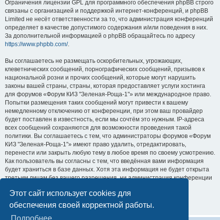
Ограничения лицензии GPL для программного обеспечения phpBB строго
связаны с организацией и поддержкой интернет-конференций, и phpBB
Limited не несёт ответственности за то, что администрация конференций
определяет в качестве допустимого содержания и/или поведения в них.
За дополнительной информацией о phpBB обращайтесь по адресу
https://www.phpbb.com/
.
Вы соглашаетесь не размещать оскорбительных, угрожающих,
клеветнических сообщений, порнографических сообщений, призывов к
национальной розни и прочих сообщений, которые могут нарушить
законы вашей страны, страны, которая предоставляет услуги хостинга
для форумов «Форум КИЗ "Зеленая-Роща-1"» или международное право.
Попытки размещения таких сообщений могут привести к вашему
немедленному отключению от конференции, при этом ваш провайдер
будет поставлен в известность, если мы сочтём это нужным. IP-адреса
всех сообщений сохраняются для возможности проведения такой
политики. Вы соглашаетесь с тем, что администраторы форумов «Форум
КИЗ "Зеленая-Роща-1"» имеют право удалить, отредактировать,
перенести или закрыть любую тему в любое время по своему усмотрению.
Как пользователь вы согласны с тем, что введённая вами информация
будет храниться в базе данных. Хотя эта информация не будет открыта
третьим лицам без вашего разрешения, ни администрация конференции
«Форум КИЗ "Зеленая-Роща-1"», ни phpBB Limited не может быть
Этот сайт использует cookies для
ответственна за действия хакеров, которые могут привести к
несанкционированному доступу к ней.
обеспечения своей корректной работы.
Подробнее