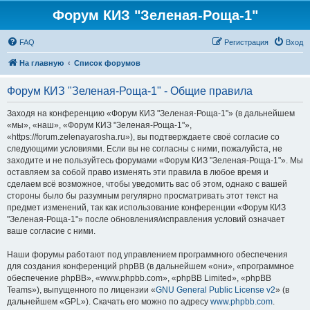
Форум КИЗ "Зеленая-Роща-1"
FAQ
Регистрация
Вход
На главную
Список форумов
Форум КИЗ "Зеленая-Роща-1" - Общие правила
Заходя на конференцию «Форум КИЗ "Зеленая-Роща-1"» (в дальнейшем
«мы», «наш», «Форум КИЗ "Зеленая-Роща-1"»,
«https://forum.zelenayarosha.ru»), вы подтверждаете своё согласие со
следующими условиями. Если вы не согласны с ними, пожалуйста, не
заходите и не пользуйтесь форумами «Форум КИЗ "Зеленая-Роща-1"». Мы
оставляем за собой право изменять эти правила в любое время и
сделаем всё возможное, чтобы уведомить вас об этом, однако с вашей
стороны было бы разумным регулярно просматривать этот текст на
предмет изменений, так как использование конференции «Форум КИЗ
"Зеленая-Роща-1"» после обновления/исправления условий означает
ваше согласие с ними.
Наши форумы работают под управлением программного обеспечения
для создания конференций phpBB (в дальнейшем «они», «программное
обеспечение phpBB», «www.phpbb.com», «phpBB Limited», «phpBB
Teams»), выпущенного по лицензии «
GNU General Public License v2
» (в
дальнейшем «GPL»). Скачать его можно по адресу
www.phpbb.com
.