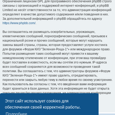
Ограничения лицензии GPL для программного обеспечения phpBB строго
связаны с организацией и поддержкой интернет-конференций, и phpBB
Limited не несёт ответственности за то, что администрация конференций
определяет в качестве допустимого содержания и/или поведения в них.
За дополнительной информацией о phpBB обращайтесь по адресу
https://www.phpbb.com/
.
Вы соглашаетесь не размещать оскорбительных, угрожающих,
клеветнических сообщений, порнографических сообщений, призывов к
национальной розни и прочих сообщений, которые могут нарушить
законы вашей страны, страны, которая предоставляет услуги хостинга
для форумов «Форум КИЗ "Зеленая-Роща-1"» или международное право.
Попытки размещения таких сообщений могут привести к вашему
немедленному отключению от конференции, при этом ваш провайдер
будет поставлен в известность, если мы сочтём это нужным. IP-адреса
всех сообщений сохраняются для возможности проведения такой
политики. Вы соглашаетесь с тем, что администраторы форумов «Форум
КИЗ "Зеленая-Роща-1"» имеют право удалить, отредактировать,
перенести или закрыть любую тему в любое время по своему усмотрению.
Как пользователь вы согласны с тем, что введённая вами информация
будет храниться в базе данных. Хотя эта информация не будет открыта
третьим лицам без вашего разрешения, ни администрация конференции
«Форум КИЗ "Зеленая-Роща-1"», ни phpBB Limited не может быть
Этот сайт использует cookies для
ответственна за действия хакеров, которые могут привести к
несанкционированному доступу к ней.
обеспечения своей корректной работы.
Подробнее