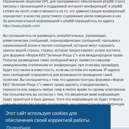
Ограничения лицензии GPL для программного обеспечения phpBB строго
связаны с организацией и поддержкой интернет-конференций, и phpBB
Limited не несёт ответственности за то, что администрация конференций
определяет в качестве допустимого содержания и/или поведения в них.
За дополнительной информацией о phpBB обращайтесь по адресу
https://www.phpbb.com/
.
Вы соглашаетесь не размещать оскорбительных, угрожающих,
клеветнических сообщений, порнографических сообщений, призывов к
национальной розни и прочих сообщений, которые могут нарушить
законы вашей страны, страны, которая предоставляет услуги хостинга
для форумов «Форум КИЗ "Зеленая-Роща-1"» или международное право.
Попытки размещения таких сообщений могут привести к вашему
немедленному отключению от конференции, при этом ваш провайдер
будет поставлен в известность, если мы сочтём это нужным. IP-адреса
всех сообщений сохраняются для возможности проведения такой
политики. Вы соглашаетесь с тем, что администраторы форумов «Форум
КИЗ "Зеленая-Роща-1"» имеют право удалить, отредактировать,
перенести или закрыть любую тему в любое время по своему усмотрению.
Как пользователь вы согласны с тем, что введённая вами информация
будет храниться в базе данных. Хотя эта информация не будет открыта
третьим лицам без вашего разрешения, ни администрация конференции
«Форум КИЗ "Зеленая-Роща-1"», ни phpBB Limited не может быть
Этот сайт использует cookies для
ответственна за действия хакеров, которые могут привести к
несанкционированному доступу к ней.
обеспечения своей корректной работы.
Подробнее