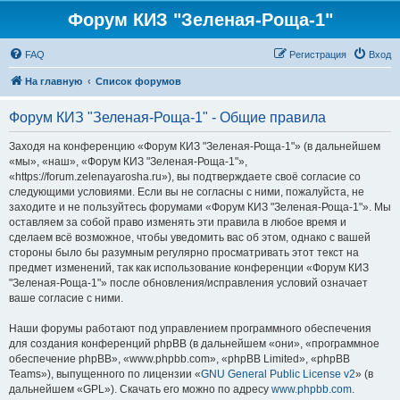
Форум КИЗ "Зеленая-Роща-1"
FAQ
Регистрация
Вход
На главную
Список форумов
Форум КИЗ "Зеленая-Роща-1" - Общие правила
Заходя на конференцию «Форум КИЗ "Зеленая-Роща-1"» (в дальнейшем
«мы», «наш», «Форум КИЗ "Зеленая-Роща-1"»,
«https://forum.zelenayarosha.ru»), вы подтверждаете своё согласие со
следующими условиями. Если вы не согласны с ними, пожалуйста, не
заходите и не пользуйтесь форумами «Форум КИЗ "Зеленая-Роща-1"». Мы
оставляем за собой право изменять эти правила в любое время и
сделаем всё возможное, чтобы уведомить вас об этом, однако с вашей
стороны было бы разумным регулярно просматривать этот текст на
предмет изменений, так как использование конференции «Форум КИЗ
"Зеленая-Роща-1"» после обновления/исправления условий означает
ваше согласие с ними.
Наши форумы работают под управлением программного обеспечения
для создания конференций phpBB (в дальнейшем «они», «программное
обеспечение phpBB», «www.phpbb.com», «phpBB Limited», «phpBB
Teams»), выпущенного по лицензии «
GNU General Public License v2
» (в
дальнейшем «GPL»). Скачать его можно по адресу
www.phpbb.com
.