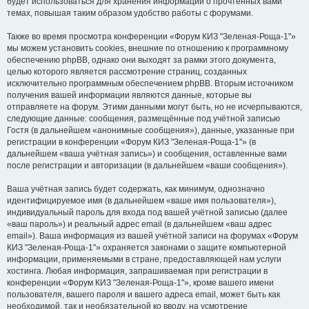
будет использоваться для хранения информации о прочтённых вами
темах, повышая таким образом удобство работы с форумами.
Также во время просмотра конференции «Форум КИЗ "Зеленая-Роща-1"»
мы можем установить cookies, внешние по отношению к программному
обеспечению phpBB, однако они выходят за рамки этого документа,
целью которого является рассмотрение страниц, созданных
исключительно программным обеспечением phpBB. Вторым источником
получения вашей информации являются данные, которые вы
отправляете на форум. Этими данными могут быть, но не исчерпываются,
следующие данные: сообщения, размещённые под учётной записью
Гостя (в дальнейшем «анонимные сообщения»), данные, указанные при
регистрации в конференции «Форум КИЗ "Зеленая-Роща-1"» (в
дальнейшем «ваша учётная запись») и сообщения, оставленные вами
после регистрации и авторизации (в дальнейшем «ваши сообщения»).
Ваша учётная запись будет содержать, как минимум, однозначно
идентифицируемое имя (в дальнейшем «ваше имя пользователя»),
индивидуальный пароль для входа под вашей учётной записью (далее
«ваш пароль») и реальный адрес email (в дальнейшем «ваш адрес
email»). Ваша информация из вашей учётной записи на форумах «Форум
КИЗ "Зеленая-Роща-1"» охраняется законами о защите компьютерной
информации, применяемыми в стране, предоставляющей нам услуги
хостинга. Любая информация, запрашиваемая при регистрации в
конференции «Форум КИЗ "Зеленая-Роща-1"», кроме вашего имени
пользователя, вашего пароля и вашего адреса email, может быть как
необходимой, так и необязательной ко вводу, на усмотрение