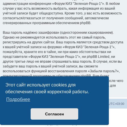
администрации конференции «Форум КИЗ "Зеленая-Роща-1"». В любом
случае у вас есть возможность выбрать, какая информация из вашей
учётной записи будет общедоступна. Кроме того, у вас есть возможность
согласиться/отказаться от получения сообщений, автоматически
сгенерированных программным обеспечением phpBB.
Ваш пароль надёжно зашифрован (односторонним хэшированием).
Однако не рекомендуется использовать этот же самый пароль,
регистрируясь на других сайтах. Ваш пароль является средством доступа
к вашей учётной записи на форумах «Форум КИЗ "Зеленая-Роща-1"»,
пожалуйста, храните его в тайне, ни при каких обстоятельствах ни
представители «Форум КИЗ "Зеленая-Роща-1"», ни phpBB Limited, ни
другое третье лицо не вправе спрашивать ваш пароль. В случае, если вы
забудете ваш пароль к вашей учётной записи, вы сможете
воспользоваться функцией восстановления пароля «Забыли пароль?»,
предусмотренной программным обеспечением phpBB. Вам будет
необходимо ввести ваше имя пользователя и ваш адрес email, после чего
Этот сайт использует cookies для
программное обеспечение phpBB сгенерирует вам новый пароль для
вашей учётной записи.
обеспечения своей корректной работы.
Подробнее
На главную
Список форумов
Часовой пояс:
UTC+03:00
Согласен
Создано на основе
phpBB
® Forum Software © phpBB Limited
Русская поддержка phpBB
Конфиденциальность
|
Правила