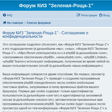
Форум КИЗ "Зеленая-Роща-1"
FAQ
Регистрация
Вход
На главную
Список форумов
Форум КИЗ "Зеленая-Роща-1" - Соглашение о
конфиденциальности
Это соглашение подробно объясняет, как «Форум КИЗ "Зеленая-Роща-1"»
и его подразделения (в дальнейшем «мы», «наш», «Форум КИЗ "Зеленая-
Роща-1"», «https://forum.zelenayarosha.ru») и phpBB (в дальнейшем «они»,
«программное обеспечение phpBB», «www.phpbb.com», «phpBB Limited»,
«phpBB Teams») используют информацию, полученную во время любой из
ваших пользовательских сессий (в дальнейшем «ваша информация»).
Ваша информация собирается двумя способами. Во-первых, просмотр
«Форум КИЗ "Зеленая-Роща-1"» приведёт к созданию программным
обеспечением phpBB определённого числа cookies (небольшие
текстовые файлы, загружаемые в папку временных файлов вашего
браузера). Первые две cookie содержат только идентификатор
пользователя (в дальнейшем «user-id») и идентификатор анонимной
сессии (в дальнейшем «session-id»), автоматически присвоенные вам
программным обеспечением phpBB. Третья cookie будет создана после
просмотра одной из тем конференции «Форум КИЗ "Зеленая-Роща-1"» и