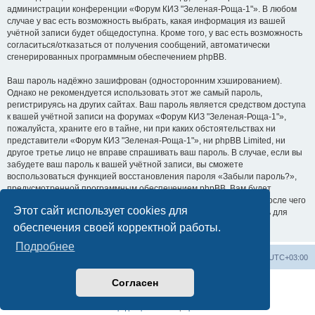
администрации конференции «Форум КИЗ "Зеленая-Роща-1"». В любом
случае у вас есть возможность выбрать, какая информация из вашей
учётной записи будет общедоступна. Кроме того, у вас есть возможность
согласиться/отказаться от получения сообщений, автоматически
сгенерированных программным обеспечением phpBB.
Ваш пароль надёжно зашифрован (односторонним хэшированием).
Однако не рекомендуется использовать этот же самый пароль,
регистрируясь на других сайтах. Ваш пароль является средством доступа
к вашей учётной записи на форумах «Форум КИЗ "Зеленая-Роща-1"»,
пожалуйста, храните его в тайне, ни при каких обстоятельствах ни
представители «Форум КИЗ "Зеленая-Роща-1"», ни phpBB Limited, ни
другое третье лицо не вправе спрашивать ваш пароль. В случае, если вы
забудете ваш пароль к вашей учётной записи, вы сможете
воспользоваться функцией восстановления пароля «Забыли пароль?»,
предусмотренной программным обеспечением phpBB. Вам будет
необходимо ввести ваше имя пользователя и ваш адрес email, после чего
Этот сайт использует cookies для
программное обеспечение phpBB сгенерирует вам новый пароль для
вашей учётной записи.
обеспечения своей корректной работы.
Подробнее
На главную
Список форумов
Часовой пояс:
UTC+03:00
Согласен
Создано на основе
phpBB
® Forum Software © phpBB Limited
Русская поддержка phpBB
Конфиденциальность
|
Правила