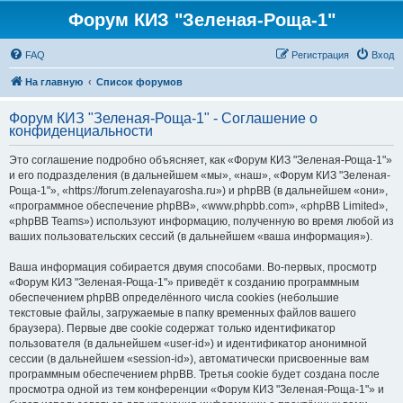
Форум КИЗ "Зеленая-Роща-1"
FAQ
Регистрация
Вход
На главную
Список форумов
Форум КИЗ "Зеленая-Роща-1" - Соглашение о
конфиденциальности
Это соглашение подробно объясняет, как «Форум КИЗ "Зеленая-Роща-1"»
и его подразделения (в дальнейшем «мы», «наш», «Форум КИЗ "Зеленая-
Роща-1"», «https://forum.zelenayarosha.ru») и phpBB (в дальнейшем «они»,
«программное обеспечение phpBB», «www.phpbb.com», «phpBB Limited»,
«phpBB Teams») используют информацию, полученную во время любой из
ваших пользовательских сессий (в дальнейшем «ваша информация»).
Ваша информация собирается двумя способами. Во-первых, просмотр
«Форум КИЗ "Зеленая-Роща-1"» приведёт к созданию программным
обеспечением phpBB определённого числа cookies (небольшие
текстовые файлы, загружаемые в папку временных файлов вашего
браузера). Первые две cookie содержат только идентификатор
пользователя (в дальнейшем «user-id») и идентификатор анонимной
сессии (в дальнейшем «session-id»), автоматически присвоенные вам
программным обеспечением phpBB. Третья cookie будет создана после
просмотра одной из тем конференции «Форум КИЗ "Зеленая-Роща-1"» и