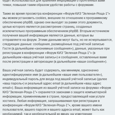
будет использоваться для хранения информации о прочтённых вами
темах, повышая таким образом удобство работы с форумами.
Также во время просмотра конференции «Форум КИЗ "Зеленая-Роща-1"»
мы можем установить cookies, внешние по отношению к программному
обеспечению phpBB, однако они выходят за рамки этого документа,
целью которого является рассмотрение страниц, созданных
исключительно программным обеспечением phpBB. Вторым источником
получения вашей информации являются данные, которые вы
отправляете на форум. Этими данными могут быть, но не исчерпываются,
следующие данные: сообщения, размещённые под учётной записью
Гостя (в дальнейшем «анонимные сообщения»), данные, указанные при
регистрации в конференции «Форум КИЗ "Зеленая-Роща-1"» (в
дальнейшем «ваша учётная запись») и сообщения, оставленные вами
после регистрации и авторизации (в дальнейшем «ваши сообщения»).
Ваша учётная запись будет содержать, как минимум, однозначно
идентифицируемое имя (в дальнейшем «ваше имя пользователя»),
индивидуальный пароль для входа под вашей учётной записью (далее
«ваш пароль») и реальный адрес email (в дальнейшем «ваш адрес
email»). Ваша информация из вашей учётной записи на форумах «Форум
КИЗ "Зеленая-Роща-1"» охраняется законами о защите компьютерной
информации, применяемыми в стране, предоставляющей нам услуги
хостинга. Любая информация, запрашиваемая при регистрации в
конференции «Форум КИЗ "Зеленая-Роща-1"», кроме вашего имени
пользователя, вашего пароля и вашего адреса email, может быть как
необходимой, так и необязательной ко вводу, на усмотрение