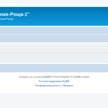
ная-Роща-1"
еная-Роща"
Создано на основе
phpBB
® Forum Software © phpBB Limited
Русская поддержка phpBB
Конфиденциальность
|
Правила