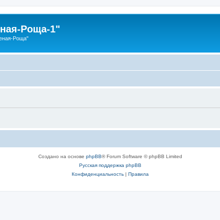
ная-Роща-1"
еная-Роща"
Создано на основе
phpBB
® Forum Software © phpBB Limited
Русская поддержка phpBB
Конфиденциальность
|
Правила