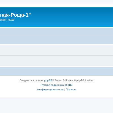
ная-Роща-1"
еная-Роща"
Создано на основе
phpBB
® Forum Software © phpBB Limited
Русская поддержка phpBB
Конфиденциальность
|
Правила