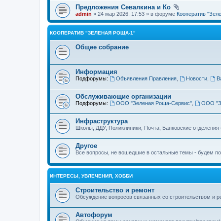
Предложения Севалкина и Ко
admin
» 24 мар 2026, 17:53 » в форуме
Кооператив "Зел
КООПЕРАТИВ "ЗЕЛЕНАЯ РОЩА-1"
Общее собрание
Информация
Подфорумы:
Объявления Правления
,
Новости
,
В
Обслуживающие организации
Подфорумы:
ООО "Зеленая Роща-Сервис"
,
ООО "З
Инфраструктура
Школы, ДДУ, Поликлиники, Почта, Банковские отделения
Другое
Все вопросы, не вошедшие в остальные темы - будем п
ИНТЕРЕСЫ, УВЛЕЧЕНИЯ, ХОББИ
Строительство и ремонт
Обсуждение вопросов связанных со строительством и р
Автофорум