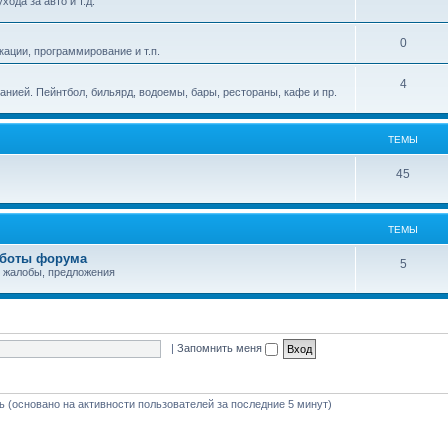
ода за авто и т.д.
е
ы
Т
0
м
ации, программирование и т.п.
е
ы
Т
4
панией. Пейнтбол, бильярд, водоемы, бары, рестораны, кафе и пр.
м
е
ы
м
ТЕМЫ
ы
Т
45
е
м
ТЕМЫ
ы
аботы форума
Т
5
 жалобы, предложения
е
м
ы
|
Запомнить меня
ть (основано на активности пользователей за последние 5 минут)