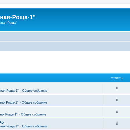
ная-Роща-1"
еная-Роща"
ОТВЕТЫ
О
0
еная Роща-1"
»
Общее собрание
т
О
0
еная Роща-1"
»
Общее собрание
в
т
е
О
0
ная Роща-1"
»
Общее собрание
в
т
т
Ко
е
О
0
ы
еная Роща-1"
»
Общее собрание
в