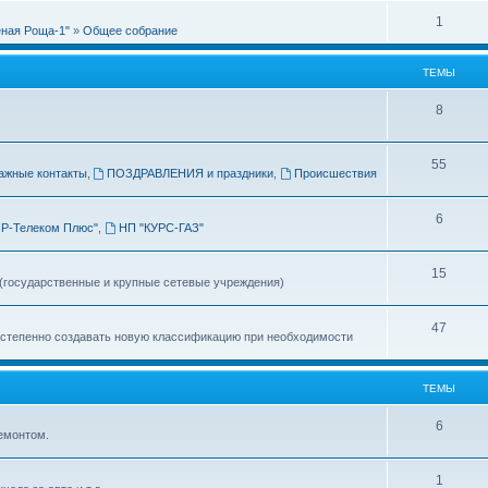
т
т
е
О
1
ы
еная Роща-1"
»
Общее собрание
в
т
т
е
ы
ТЕМЫ
в
т
е
Т
8
ы
т
е
ы
Т
55
м
ажные контакты
,
ПОЗДРАВЛЕНИЯ и праздники
,
Происшествия
е
ы
Т
6
м
Р-Телеком Плюс"
,
НП "КУРС-ГАЗ"
е
ы
Т
15
м
 (государственные и крупные сетевые учреждения)
е
ы
Т
47
м
остепенно создавать новую классификацию при необходимости
е
ы
м
ТЕМЫ
ы
Т
6
емонтом.
е
Т
1
м