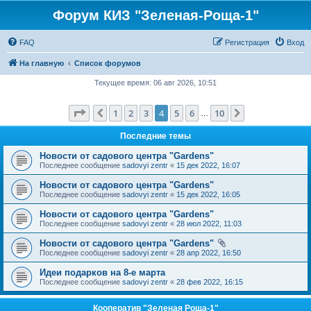
Форум КИЗ "Зеленая-Роща-1"
FAQ
Регистрация
Вход
На главную
Список форумов
Текущее время: 06 авг 2026, 10:51
Страница
4
из
10
1
2
3
4
5
6
10
Пред.
След.
…
Последние темы
Новости от садового центра "Gardens"
Последнее сообщение
sadovyi zentr
«
15 дек 2022, 16:07
Новости от садового центра "Gardens"
Последнее сообщение
sadovyi zentr
«
15 дек 2022, 16:05
Новости от садового центра "Gardens"
Последнее сообщение
sadovyi zentr
«
28 июл 2022, 11:03
Новости от садового центра "Gardens"
Последнее сообщение
sadovyi zentr
«
28 апр 2022, 16:50
Идеи подарков на 8-е марта
Последнее сообщение
sadovyi zentr
«
28 фев 2022, 16:15
Кооператив "Зеленая Роща-1"