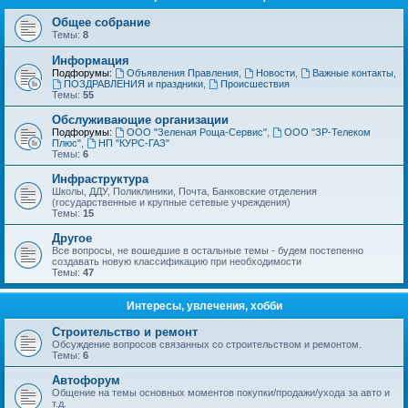
Общее собрание
Темы:
8
Информация
Подфорумы:
Объявления Правления
,
Новости
,
Важные контакты
,
ПОЗДРАВЛЕНИЯ и праздники
,
Происшествия
Темы:
55
Обслуживающие организации
Подфорумы:
ООО "Зеленая Роща-Сервис"
,
ООО "ЗР-Телеком
Плюс"
,
НП "КУРС-ГАЗ"
Темы:
6
Инфраструктура
Школы, ДДУ, Поликлиники, Почта, Банковские отделения
(государственные и крупные сетевые учреждения)
Темы:
15
Другое
Все вопросы, не вошедшие в остальные темы - будем постепенно
создавать новую классификацию при необходимости
Темы:
47
Интересы, увлечения, хобби
Строительство и ремонт
Обсуждение вопросов связанных со строительством и ремонтом.
Темы:
6
Автофорум
Общение на темы основных моментов покупки/продажи/ухода за авто и
т.д.