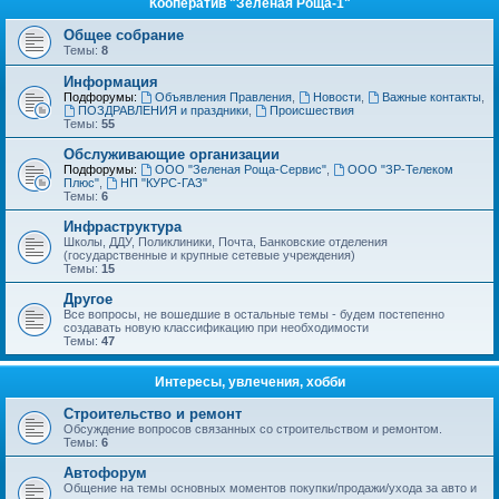
Кооператив "Зеленая Роща-1"
Общее собрание
Темы:
8
Информация
Подфорумы:
Объявления Правления
,
Новости
,
Важные контакты
,
ПОЗДРАВЛЕНИЯ и праздники
,
Происшествия
Темы:
55
Обслуживающие организации
Подфорумы:
ООО "Зеленая Роща-Сервис"
,
ООО "ЗР-Телеком
Плюс"
,
НП "КУРС-ГАЗ"
Темы:
6
Инфраструктура
Школы, ДДУ, Поликлиники, Почта, Банковские отделения
(государственные и крупные сетевые учреждения)
Темы:
15
Другое
Все вопросы, не вошедшие в остальные темы - будем постепенно
создавать новую классификацию при необходимости
Темы:
47
Интересы, увлечения, хобби
Строительство и ремонт
Обсуждение вопросов связанных со строительством и ремонтом.
Темы:
6
Автофорум
Общение на темы основных моментов покупки/продажи/ухода за авто и