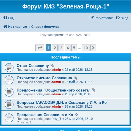
Форум КИЗ "Зеленая-Роща-1"
FAQ
Регистрация
Вход
На главную
Список форумов
Текущее время: 06 авг 2026, 20:29
Страница
1
из
10
1
2
3
4
5
10
След.
…
Последние темы
Ответ Севалкину
Последнее сообщение
admin
«
22 май 2026, 12:15
Открытое письмо Севалкина
Последнее сообщение
admin
«
22 май 2026, 11:52
Предложения "Общественного совета"
Последнее сообщение
admin
«
11 апр 2026, 11:49
Вопросы ТАРАСОВА Д.Н. к Севалкину И.А. и Ко
Последнее сообщение
admin
«
28 мар 2026, 19:28
Предложения Севалкина и Ко
Последнее сообщение
Poly_T
«
26 мар 2026, 15:10
Ответы:
1