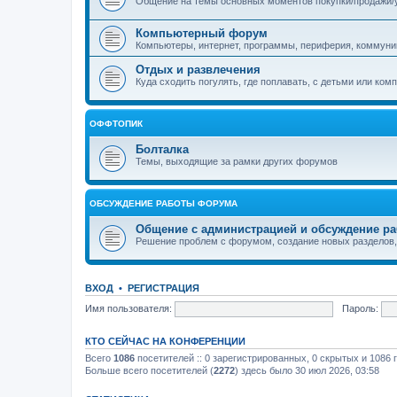
Общение на темы основных моментов покупки/продажи/ух
Компьютерный форум
Компьютеры, интернет, программы, периферия, коммуник
Отдых и развлечения
Куда сходить погулять, где поплавать, с детьми или ком
ОФФТОПИК
Болталка
Темы, выходящие за рамки других форумов
ОБСУЖДЕНИЕ РАБОТЫ ФОРУМА
Общение с администрацией и обсуждение р
Решение проблем с форумом, создание новых разделов,
ВХОД
•
РЕГИСТРАЦИЯ
Имя пользователя:
Пароль:
КТО СЕЙЧАС НА КОНФЕРЕНЦИИ
Всего
1086
посетителей :: 0 зарегистрированных, 0 скрытых и 1086 
Больше всего посетителей (
2272
) здесь было 30 июл 2026, 03:58