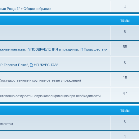
т
т
е
О
1
ы
еная Роща-1"
»
Общее собрание
в
т
т
е
ы
ТЕМЫ
в
т
е
Т
8
ы
т
е
ы
Т
55
м
ажные контакты
,
ПОЗДРАВЛЕНИЯ и праздники
,
Происшествия
е
ы
Т
6
м
Р-Телеком Плюс"
,
НП "КУРС-ГАЗ"
е
ы
Т
15
м
 (государственные и крупные сетевые учреждения)
е
ы
Т
47
м
остепенно создавать новую классификацию при необходимости
е
ы
м
ТЕМЫ
ы
Т
6
емонтом.
е
Т
1
м