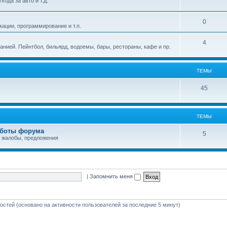
ода за авто и т.д.
е
ы
Т
0
м
ации, программирование и т.п.
е
ы
Т
4
панией. Пейнтбол, бильярд, водоемы, бары, рестораны, кафе и пр.
м
е
ы
м
ТЕМЫ
ы
Т
45
е
м
ТЕМЫ
ы
аботы форума
Т
5
 жалобы, предложения
е
м
ы
|
Запомнить меня
гостей (основано на активности пользователей за последние 5 минут)