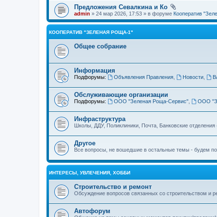
Предложения Севалкина и Ко
admin
» 24 мар 2026, 17:53 » в форуме
Кооператив "Зел
КООПЕРАТИВ "ЗЕЛЕНАЯ РОЩА-1"
Общее собрание
Информация
Подфорумы:
Объявления Правления
,
Новости
,
В
Обслуживающие организации
Подфорумы:
ООО "Зеленая Роща-Сервис"
,
ООО "З
Инфраструктура
Школы, ДДУ, Поликлиники, Почта, Банковские отделения
Другое
Все вопросы, не вошедшие в остальные темы - будем п
ИНТЕРЕСЫ, УВЛЕЧЕНИЯ, ХОББИ
Строительство и ремонт
Обсуждение вопросов связанных со строительством и р
Автофорум