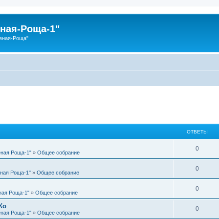
ная-Роща-1"
еная-Роща"
ОТВЕТЫ
О
0
еная Роща-1"
»
Общее собрание
т
О
0
еная Роща-1"
»
Общее собрание
в
т
е
О
0
ная Роща-1"
»
Общее собрание
в
т
т
Ко
е
О
0
ы
еная Роща-1"
»
Общее собрание
в