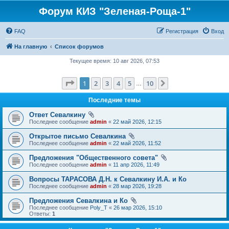
Форум КИЗ "Зеленая-Роща-1"
FAQ
Регистрация
Вход
На главную
Список форумов
Текущее время: 10 авг 2026, 07:53
Страница
1
из
10
1
2
3
4
5
10
След.
…
Последние темы
Ответ Севалкину
Последнее сообщение
admin
«
22 май 2026, 12:15
Открытое письмо Севалкина
Последнее сообщение
admin
«
22 май 2026, 11:52
Предложения "Общественного совета"
Последнее сообщение
admin
«
11 апр 2026, 11:49
Вопросы ТАРАСОВА Д.Н. к Севалкину И.А. и Ко
Последнее сообщение
admin
«
28 мар 2026, 19:28
Предложения Севалкина и Ко
Последнее сообщение
Poly_T
«
26 мар 2026, 15:10
Ответы:
1