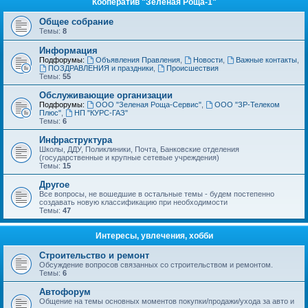
Кооператив "Зеленая Роща-1"
Общее собрание
Темы:
8
Информация
Подфорумы:
Объявления Правления
,
Новости
,
Важные контакты
,
ПОЗДРАВЛЕНИЯ и праздники
,
Происшествия
Темы:
55
Обслуживающие организации
Подфорумы:
ООО "Зеленая Роща-Сервис"
,
ООО "ЗР-Телеком
Плюс"
,
НП "КУРС-ГАЗ"
Темы:
6
Инфраструктура
Школы, ДДУ, Поликлиники, Почта, Банковские отделения
(государственные и крупные сетевые учреждения)
Темы:
15
Другое
Все вопросы, не вошедшие в остальные темы - будем постепенно
создавать новую классификацию при необходимости
Темы:
47
Интересы, увлечения, хобби
Строительство и ремонт
Обсуждение вопросов связанных со строительством и ремонтом.
Темы:
6
Автофорум
Общение на темы основных моментов покупки/продажи/ухода за авто и