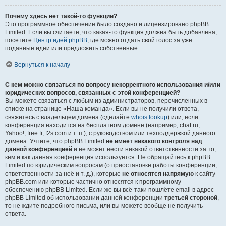
Почему здесь нет такой-то функции?
Это программное обеспечение было создано и лицензировано phpBB
Limited. Если вы считаете, что какая-то функция должна быть добавлена,
посетите
Центр идей phpBB
, где можно отдать свой голос за уже
поданные идеи или предложить собственные.
Вернуться к началу
С кем можно связаться по вопросу некорректного использования и/или
юридических вопросов, связанных с этой конференцией?
Вы можете связаться с любым из администраторов, перечисленных в
списке на странице «Наша команда». Если вы не получили ответа,
свяжитесь с владельцем домена (сделайте
whois lookup
) или, если
конференция находится на бесплатном домене (например, chat.ru,
Yahoo!, free.fr, f2s.com и т. п.), с руководством или техподдержкой данного
домена. Учтите, что phpBB Limited
не имеет никакого контроля над
данной конференцией
и не может нести никакой ответственности за то,
кем и как данная конференция используется. Не обращайтесь к phpBB
Limited по юридическим вопросам (о приостановке работы конференции,
ответственности за неё и т. д.), которые
не относятся напрямую
к сайту
phpBB.com или которые частично относятся к программному
обеспечению phpBB Limited. Если же вы всё-таки пошлёте email в адрес
phpBB Limited об использовании данной конференции
третьей стороной
,
то не ждите подробного письма, или вы можете вообще не получить
ответа.